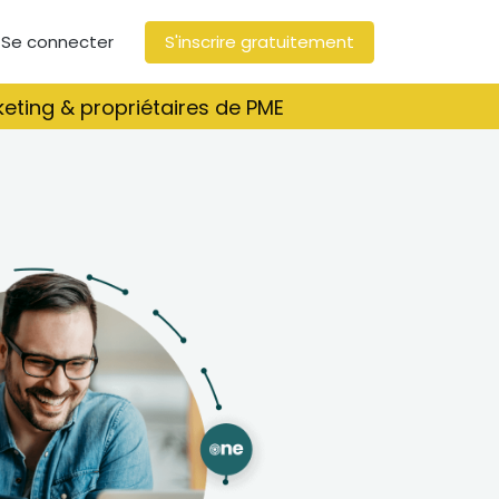
Se connecter
S'inscrire gratuitement
eting & propriétaires de PME