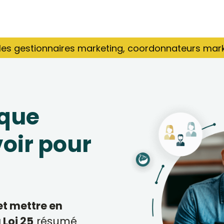
les gestionnaires marketing, coordonnateurs mark
 que
oir pour
et mettre en
 Loi 25
résumé