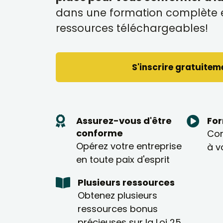
dans une formation complète e
ressources téléchargeables!
S'inscrire gratuitem
Assurez-vous d'être
For
conforme
Con
Opérez votre entreprise
à v
en toute paix d'esprit
Plusieurs ressources
Obtenez plusieurs
ressources bonus
précieuses sur la Loi 25